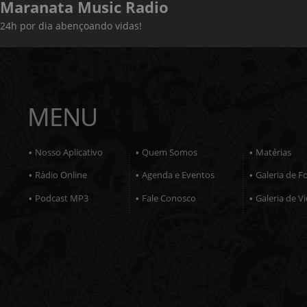
Maranata Music Radio
24h por dia abençoando vidas!
MENU
Nosso Aplicativo
Quem Somos
Matérias
•
•
•
Rádio Online
Agenda e Eventos
Galeria de F
•
•
•
Podcast MP3
Fale Conosco
Galeria de V
•
•
•