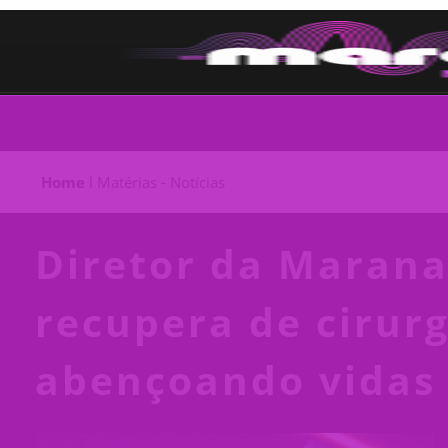
Home
l
Matérias - Notícias
Diretor da Marana
recupera de cirur
abençoando vidas